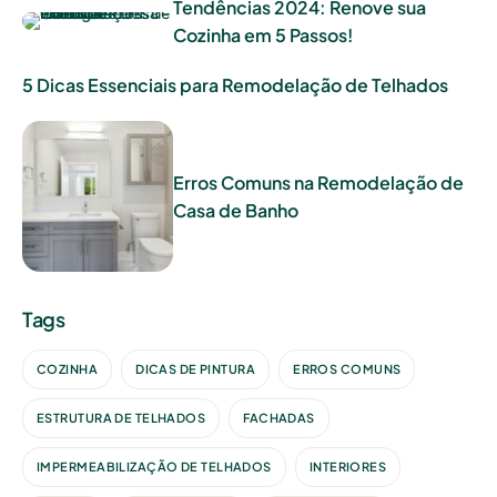
Tendências 2024: Renove sua
Cozinha em 5 Passos!
5 Dicas Essenciais para Remodelação de Telhados
Erros Comuns na Remodelação de
Casa de Banho
Tags
COZINHA
DICAS DE PINTURA
ERROS COMUNS
ESTRUTURA DE TELHADOS
FACHADAS
IMPERMEABILIZAÇÃO DE TELHADOS
INTERIORES