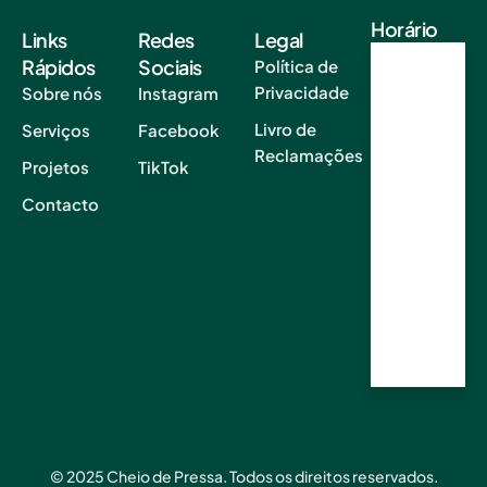
Horário
Links
Redes
Legal
Rápidos
Sociais
Política de
Segun
Privacidade
Sobre nós
Instagram
da a
Sexta
Livro de
Serviços
Facebook
09.00
Reclamações
AM–
Projetos
TikTok
18.00
Contacto
PM
Sábad
o e
Domin
go
Encerr
ado
© 2025 Cheio de Pressa. Todos os direitos reservados.