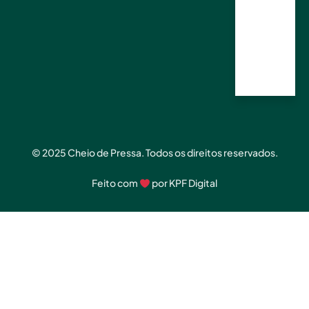
Sábad
o e
Domin
go
Encerr
ado
© 2025 Cheio de Pressa. Todos os direitos reservados.
Feito com
por
KPF Digital