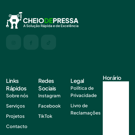
Horário
Links
Redes
Legal
Rápidos
Sociais
Política de
Segun
Privacidade
Sobre nós
Instagram
da a
Sexta
Livro de
Serviços
Facebook
09.00
Reclamações
AM–
Projetos
TikTok
18.00
Contacto
PM